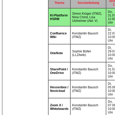
Ter
Thema
Sessionleitung
1
Do,
Simon Krüger (ITMZ),
KI-Plattform
31.07
Nina Christ, Lisa
HSRM
11:0
Ulzheimer (Abt. V)
Uhr
Di,
Confluence
Konstantin Bausch
22.07
Wiki
(ITMZ)
10:0
Uhr
Di,
Sophie Bülter
29.07
OneNote
(LLZ/iwib)
10:0
Uhr
Do,
SharePoint /
Konstantin Bausch
31.07
OneDrive
(ITMZ)
10:0
Uhr
Di,
Hessenbox /
Konstantin Bausch
05.08
Nextcloud
(ITMZ)
10:0
Uhr
Do,
Zoom X /
Konstantin Bausch
07.08
Whiteboards
(ITMZ)
10:0
Uhr